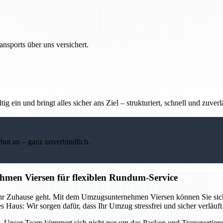
nsports über uns versichert.
g ein und bringt alles sicher ans Ziel – strukturiert, schnell und zuverl
ebot an – ganz unverbindlich.
hmen Viersen für flexiblen Rundum-Service
hr Zuhause geht. Mit dem Umzugsunternehmen Viersen können Sie sich 
 Haus: Wir sorgen dafür, dass Ihr Umzug stressfrei und sicher verläuft
nd. Unser Team kümmert sich nicht nur um das Packen und Transportiere