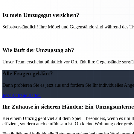
Ist mein Umzugsgut versichert?
Selbstverständlich! Ihre Möbel und Gegenstände sind während des Tra
Wie läuft der Umzugstag ab?
Unser Team erscheint pünktlich vor Ort, lädt Ihre Gegenstände sorgfälti
Alle Fragen geklärt?
Dann probieren Sie es jetzt aus und fordern Sie Ihr individuelles Ang
Jetzt Anfrage starten
Ihr Zuhause in sicheren Händen: Ein Umzugsunterne
Bei einem Umzug geht viel auf dem Spiel – besonders, wenn es um I
effizient, sondern auch einfühlsam ist. Ob kleine Wohnung oder großes
Flexibilität und individuelle Betreuung stehen bei uns im Vordergru