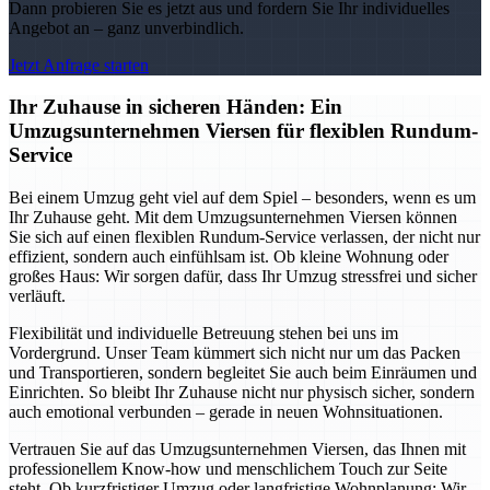
Dann probieren Sie es jetzt aus und fordern Sie Ihr individuelles
Angebot an – ganz unverbindlich.
Jetzt Anfrage starten
Ihr Zuhause in sicheren Händen: Ein
Umzugsunternehmen Viersen für flexiblen Rundum-
Service
Bei einem Umzug geht viel auf dem Spiel – besonders, wenn es um
Ihr Zuhause geht. Mit dem Umzugsunternehmen Viersen können
Sie sich auf einen flexiblen Rundum-Service verlassen, der nicht nur
effizient, sondern auch einfühlsam ist. Ob kleine Wohnung oder
großes Haus: Wir sorgen dafür, dass Ihr Umzug stressfrei und sicher
verläuft.
Flexibilität und individuelle Betreuung stehen bei uns im
Vordergrund. Unser Team kümmert sich nicht nur um das Packen
und Transportieren, sondern begleitet Sie auch beim Einräumen und
Einrichten. So bleibt Ihr Zuhause nicht nur physisch sicher, sondern
auch emotional verbunden – gerade in neuen Wohnsituationen.
Vertrauen Sie auf das Umzugsunternehmen Viersen, das Ihnen mit
professionellem Know-how und menschlichem Touch zur Seite
steht. Ob kurzfristiger Umzug oder langfristige Wohnplanung: Wir