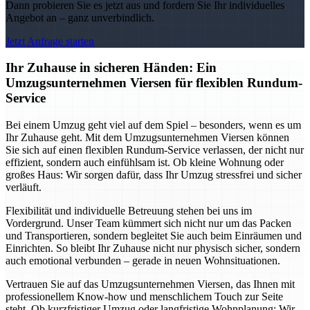
Dann probieren Sie es jetzt aus und fordern Sie Ihr individuelles
Angebot an – ganz unverbindlich.
Jetzt Anfrage starten
Ihr Zuhause in sicheren Händen: Ein
Umzugsunternehmen Viersen für flexiblen Rundum-
Service
Bei einem Umzug geht viel auf dem Spiel – besonders, wenn es um
Ihr Zuhause geht. Mit dem Umzugsunternehmen Viersen können
Sie sich auf einen flexiblen Rundum-Service verlassen, der nicht nur
effizient, sondern auch einfühlsam ist. Ob kleine Wohnung oder
großes Haus: Wir sorgen dafür, dass Ihr Umzug stressfrei und sicher
verläuft.
Flexibilität und individuelle Betreuung stehen bei uns im
Vordergrund. Unser Team kümmert sich nicht nur um das Packen
und Transportieren, sondern begleitet Sie auch beim Einräumen und
Einrichten. So bleibt Ihr Zuhause nicht nur physisch sicher, sondern
auch emotional verbunden – gerade in neuen Wohnsituationen.
Vertrauen Sie auf das Umzugsunternehmen Viersen, das Ihnen mit
professionellem Know-how und menschlichem Touch zur Seite
steht. Ob kurzfristiger Umzug oder langfristige Wohnplanung: Wir