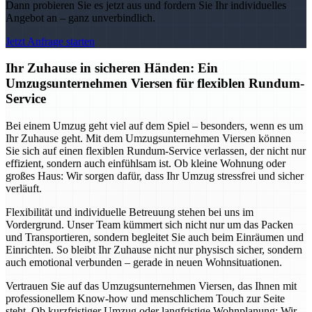
Dann probieren Sie es jetzt aus und fordern Sie Ihr individuelles
Angebot an – ganz unverbindlich.
Jetzt Anfrage starten
Ihr Zuhause in sicheren Händen: Ein
Umzugsunternehmen Viersen für flexiblen Rundum-
Service
Bei einem Umzug geht viel auf dem Spiel – besonders, wenn es um
Ihr Zuhause geht. Mit dem Umzugsunternehmen Viersen können
Sie sich auf einen flexiblen Rundum-Service verlassen, der nicht nur
effizient, sondern auch einfühlsam ist. Ob kleine Wohnung oder
großes Haus: Wir sorgen dafür, dass Ihr Umzug stressfrei und sicher
verläuft.
Flexibilität und individuelle Betreuung stehen bei uns im
Vordergrund. Unser Team kümmert sich nicht nur um das Packen
und Transportieren, sondern begleitet Sie auch beim Einräumen und
Einrichten. So bleibt Ihr Zuhause nicht nur physisch sicher, sondern
auch emotional verbunden – gerade in neuen Wohnsituationen.
Vertrauen Sie auf das Umzugsunternehmen Viersen, das Ihnen mit
professionellem Know-how und menschlichem Touch zur Seite
steht. Ob kurzfristiger Umzug oder langfristige Wohnplanung: Wir