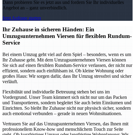
Dann probieren Sie es jetzt aus und fordern Sie Ihr individuelles
Angebot an – ganz unverbindlich.
Jetzt Anfrage starten
Ihr Zuhause in sicheren Händen: Ein
Umzugsunternehmen Viersen für flexiblen Rundum-
Service
Bei einem Umzug geht viel auf dem Spiel – besonders, wenn es um
Ihr Zuhause geht. Mit dem Umzugsunternehmen Viersen können
Sie sich auf einen flexiblen Rundum-Service verlassen, der nicht nur
effizient, sondern auch einfühlsam ist. Ob kleine Wohnung oder
großes Haus: Wir sorgen dafür, dass Ihr Umzug stressfrei und sicher
verläuft.
Flexibilität und individuelle Betreuung stehen bei uns im
Vordergrund. Unser Team kümmert sich nicht nur um das Packen
und Transportieren, sondern begleitet Sie auch beim Einräumen und
Einrichten. So bleibt Ihr Zuhause nicht nur physisch sicher, sondern
auch emotional verbunden – gerade in neuen Wohnsituationen.
Vertrauen Sie auf das Umzugsunternehmen Viersen, das Ihnen mit
professionellem Know-how und menschlichem Touch zur Seite
steht. Ob kurzfristiger Umzug oder langfristige Wohnplanung: Wir