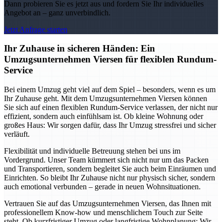
Dann probieren Sie es jetzt aus und fordern Sie Ihr individuelles
Angebot an – ganz unverbindlich.
Jetzt Anfrage starten
Ihr Zuhause in sicheren Händen: Ein
Umzugsunternehmen Viersen für flexiblen Rundum-
Service
Bei einem Umzug geht viel auf dem Spiel – besonders, wenn es um
Ihr Zuhause geht. Mit dem Umzugsunternehmen Viersen können
Sie sich auf einen flexiblen Rundum-Service verlassen, der nicht nur
effizient, sondern auch einfühlsam ist. Ob kleine Wohnung oder
großes Haus: Wir sorgen dafür, dass Ihr Umzug stressfrei und sicher
verläuft.
Flexibilität und individuelle Betreuung stehen bei uns im
Vordergrund. Unser Team kümmert sich nicht nur um das Packen
und Transportieren, sondern begleitet Sie auch beim Einräumen und
Einrichten. So bleibt Ihr Zuhause nicht nur physisch sicher, sondern
auch emotional verbunden – gerade in neuen Wohnsituationen.
Vertrauen Sie auf das Umzugsunternehmen Viersen, das Ihnen mit
professionellem Know-how und menschlichem Touch zur Seite
steht. Ob kurzfristiger Umzug oder langfristige Wohnplanung: Wir