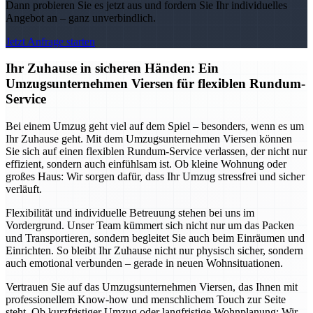
Dann probieren Sie es jetzt aus und fordern Sie Ihr individuelles
Angebot an – ganz unverbindlich.
Jetzt Anfrage starten
Ihr Zuhause in sicheren Händen: Ein
Umzugsunternehmen Viersen für flexiblen Rundum-
Service
Bei einem Umzug geht viel auf dem Spiel – besonders, wenn es um
Ihr Zuhause geht. Mit dem Umzugsunternehmen Viersen können
Sie sich auf einen flexiblen Rundum-Service verlassen, der nicht nur
effizient, sondern auch einfühlsam ist. Ob kleine Wohnung oder
großes Haus: Wir sorgen dafür, dass Ihr Umzug stressfrei und sicher
verläuft.
Flexibilität und individuelle Betreuung stehen bei uns im
Vordergrund. Unser Team kümmert sich nicht nur um das Packen
und Transportieren, sondern begleitet Sie auch beim Einräumen und
Einrichten. So bleibt Ihr Zuhause nicht nur physisch sicher, sondern
auch emotional verbunden – gerade in neuen Wohnsituationen.
Vertrauen Sie auf das Umzugsunternehmen Viersen, das Ihnen mit
professionellem Know-how und menschlichem Touch zur Seite
steht. Ob kurzfristiger Umzug oder langfristige Wohnplanung: Wir