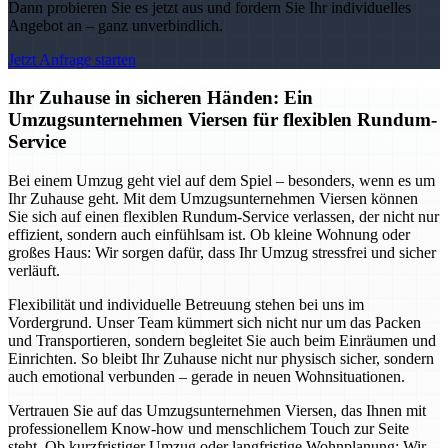
Dann probieren Sie es jetzt aus und fordern Sie Ihr individuelles
Angebot an – ganz unverbindlich.
Jetzt Anfrage starten
Ihr Zuhause in sicheren Händen: Ein
Umzugsunternehmen Viersen für flexiblen Rundum-
Service
Bei einem Umzug geht viel auf dem Spiel – besonders, wenn es um
Ihr Zuhause geht. Mit dem Umzugsunternehmen Viersen können
Sie sich auf einen flexiblen Rundum-Service verlassen, der nicht nur
effizient, sondern auch einfühlsam ist. Ob kleine Wohnung oder
großes Haus: Wir sorgen dafür, dass Ihr Umzug stressfrei und sicher
verläuft.
Flexibilität und individuelle Betreuung stehen bei uns im
Vordergrund. Unser Team kümmert sich nicht nur um das Packen
und Transportieren, sondern begleitet Sie auch beim Einräumen und
Einrichten. So bleibt Ihr Zuhause nicht nur physisch sicher, sondern
auch emotional verbunden – gerade in neuen Wohnsituationen.
Vertrauen Sie auf das Umzugsunternehmen Viersen, das Ihnen mit
professionellem Know-how und menschlichem Touch zur Seite
steht. Ob kurzfristiger Umzug oder langfristige Wohnplanung: Wir